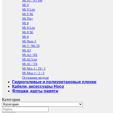
Mi 9T / 9T Pro
Mi 9
Mi 9 Lite
Mi 9 SE
Mi Play
Mi 8
Mi 8 Lite
Mi 8 SE
Mi 6
Mi Note 3
Mi 5 / Mi 5S
Mi A3
Mi A2 / 6X
Mi A2 Lite
Mi A1 / 5X
Mi Mix 2 / 2S / 1
Mi Max 1 / 2 / 3
Остальные модели
Гидрогелевые и полиуретановые пленки
Кабели, аксессуары Hoco
Флешки, карты памяти
Категория