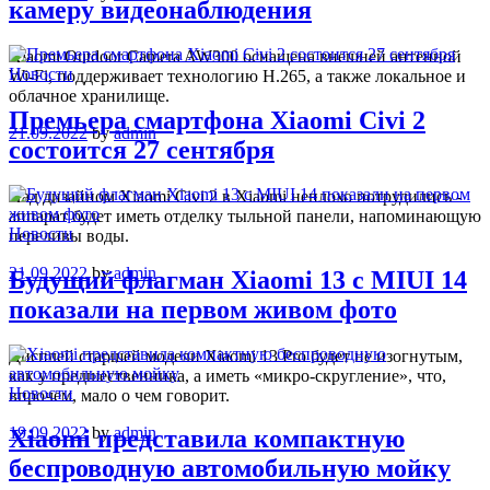
камеру видеонаблюдения
Xiaomi Outdoor Camera AW300 оснащена внешней антенной
Новости
Wi-Fi, поддерживает технологию H.265, а также локальное и
облачное хранилище.
Премьера смартфона Xiaomi Civi 2
21.09.2022
by
admin
состоится 27 сентября
Над дизайном Xiaomi Civi 2 в Xiaomi неплохо потрудились -
аппарат будет иметь отделку тыльной панели, напоминающую
Новости
переливы воды.
21.09.2022
by
admin
Будущий флагман Xiaomi 13 с MIUI 14
показали на первом живом фото
Дисплей старшей модели Xiaomi 13 Pro будет не изогнутым,
как у предшественника, а иметь «микро-скругление», что,
Новости
впрочем, мало о чем говорит.
19.09.2022
by
admin
Xiaomi представила компактную
беспроводную автомобильную мойку