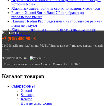
истории Note»
Xiaomi закрывает один из своих популярных сервисов
Браслет Xiaomi Smart Band 7 Pro добрался до
глобального рынка
Планшет Redmi Pad представлен на глобальном рынке -
цены не радуют
Xiaomi подготовила к анонсу интересный смартфон
Контакты
Poco X5 5G
+7 (919) 450-98-08
614068, г.Пермь, ул.Ленина, 76, ТЦ "Бизнес галереи" (правое крыло, первый
этаж)
shop@mishka59.ru
Интернет-магазин техники Xiaomi -
Miшка
© 2016-2022
Каталог товаров
Смартфоны
Xiaomi
Samsung
Realme
Другие смартфоны