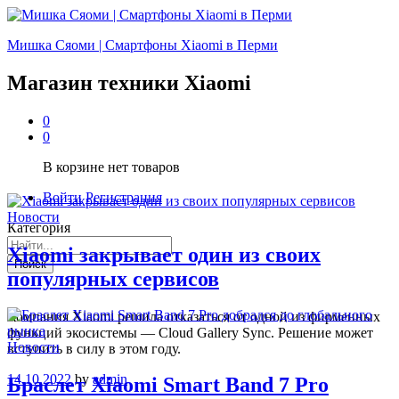
Мишка Сяоми | Смартфоны Xiaomi в Перми
Магазин техники Xiaomi
0
0
В корзине нет товаров
Войти
Регистрация
Новости
Категория
Xiaomi закрывает один из своих
Поиск
популярных сервисов
Компания Xiaomi решила отказаться от одной из фирменных
функций экосистемы — Cloud Gallery Sync. Решение может
Новости
вступить в силу в этом году.
14.10.2022
by
admin
Браслет Xiaomi Smart Band 7 Pro