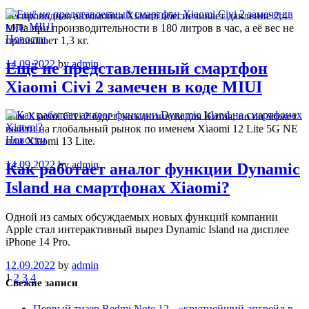
Беспроводная автомойка Xiaomi обеспечивает давление 2,4
МПа при производительности в 180 литров в час, а её вес не
Новости
превышает 1,3 кг.
14.09.2022
by
admin
Ещё не представленный смартфон
Xiaomi Civi 2 замечен в коде MIUI
Сам Xiaomi Civi 2 будет эксклюзивом для Китая, но он может
выйти на глобальный рынок по именем Xiaomi 12 Lite 5G NE
Новости
или Xiaomi 13 Lite.
14.09.2022
by
admin
Как работает аналог функции Dynamic
Island на смартфонах Xiaomi?
Одной из самых обсуждаемых новых функций компании
Apple стал интерактивный вырез Dynamic Island на дисплее
iPhone 14 Pro.
12.09.2022
by
admin
1
2
3
4
Свежие записи
Первый тизер Redmi Note 12 - «крупнейший апгрейд в