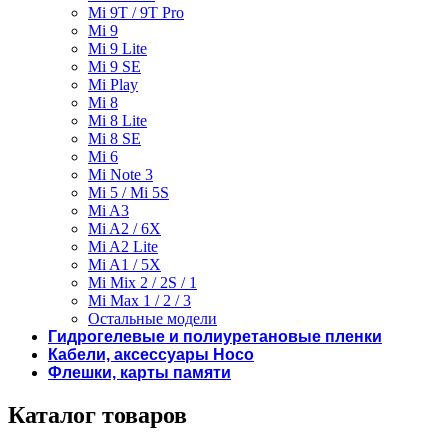
Mi 9T / 9T Pro
Mi 9
Mi 9 Lite
Mi 9 SE
Mi Play
Mi 8
Mi 8 Lite
Mi 8 SE
Mi 6
Mi Note 3
Mi 5 / Mi 5S
Mi A3
Mi A2 / 6X
Mi A2 Lite
Mi A1 / 5X
Mi Mix 2 / 2S / 1
Mi Max 1 / 2 / 3
Остальные модели
Гидрогелевые и полиуретановые пленки
Кабели, аксессуары Hoco
Флешки, карты памяти
Каталог товаров