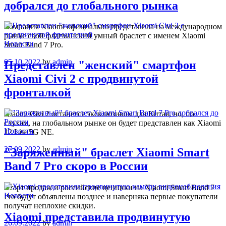
добрался до глобального рынка
Компания Xiaomi официально представила на международном
рынке свой флагманский умный браслет с именем Xiaomi
Новости
Smart Band 7 Pro.
05.10.2022
by
admin
Представлен "женский" смартфон
Xiaomi Civi 2 с продвинутой
фронталкой
Xiaomi Civi 2 останется эксклюзивом для Китая, но, по
слухам, на глобальном рынке он будет представлен как Xiaomi
Новости
12 Lite 5G NE.
27.09.2022
by
admin
"Заряженный" браслет Xiaomi Smart
Band 7 Pro скоро в России
Старт продаж и российские ценники на Xiaomi Smart Band 7
Новости
Pro будут объявлены позднее и наверняка первые покупатели
получат неплохие скидки.
Xiaomi представила продвинутую
26.09.2022
by
admin