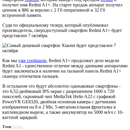
получит имя Redmi A1+. На старте продаж аппарат получил
ценник в $86 за версию с 2 Гб оперативной и 32 Гб
встроенной памяти.
Судя по официальному тизеру, который опубликовал
производитель, сверхдоступный смартфон Redmi A1+ будет
представлен 7 октября.
Как мы
уже сообщали
, Redmi A1+ продолжит дело модели
Redmi A1 - единственное отличие между данными аппаратами
будет заключаться в наличии на тыльной панель Redmi A1+
сканера отпечатков пальцев.
В остальном это будут абсолютно одинаковые смартфоны -
это 6,52-дюймовый IPS-экран с разрешением 1600 x 720
пикселей, скромный чип MediaTek Helio A22 с графикой
PowerVR GE8320, двойная основная камера с датчиками
изображения на 8 и 2 Мп, 5-мегапиксельная фронталка в
каплевидном вырезе, а также аккумулятор на 5000 мАч с 10-
ваттной зарядкой.
Тэги:
Redmi