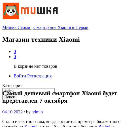
Мишка Сяоми | Смартфоны Xiaomi в Перми
Магазин техники Xiaomi
0
0
В корзине нет товаров
Войти
Регистрация
Категория
Самый дешевый смартфон Xiaomi будет
Поиск
представлен 7 октября
04.10.2022
/
by
admin
Стало известно о том, когда состоится премьера бюджетного
смартфона
Xiaomi
, который выйдет под брендом
Redmi
и