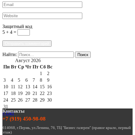
Защитный код
5 + 4 =
Найти:
Август 2026
Пн
Вт
Ср
Чт
Пт
Сб
Вс
1
2
3
4
5
6
7
8
9
10
11
12
13
14
15
16
17
18
19
20
21
22
23
24
25
26
27
28
29
30
31
Контакты
« Окт
+7 (919) 450-98-08
614068, г.Пермь, ул.Ленина, 76, ТЦ "Бизнес галереи" (правое крыло, первый
этаж)