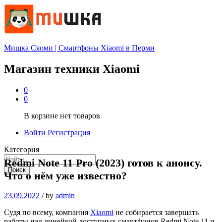
Мишка Сяоми | Смартфоны Xiaomi в Перми
Магазин техники Xiaomi
0
0
В корзине нет товаров
Войти
Регистрация
Категория
Redmi Note 11 Pro (2023) готов к анонсу.
Поиск
Что о нём уже известно?
23.09.2022
/
by
admin
Судя по всему, компания
Xiaomi
не собирается завершать
работы над линейкой доступных смартфонов Redmi Note 11 и