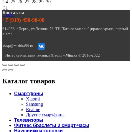
24
25
26
27
28
29
30
31
Контакты
« Окт
+7 (919) 450-98-08
614068, г.Пермь, ул.Ленина, 76, ТЦ "Бизнес галереи" (правое крыло, первый
этаж)
shop@mishka59.ru
Интернет-магазин техники Xiaomi -
Miшка
© 2016-2022
Каталог товаров
Смартфоны
Xiaomi
Samsung
Realme
Другие смартфоны
Телевизоры
Фитнес браслеты и смарт-часы
Наушники и колонки