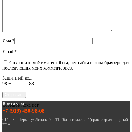
Имя
*
Email
*
Сохранить моё имя, email и адрес сайта в этом браузере для
последующих моих комментариев.
Защитный код
98 −
= 88
Контакты
Отзывов пока нет
+7 (919) 450-98-08
614068, г.Пермь, ул.Ленина, 76, ТЦ "Бизнес галереи" (правое крыло, первый
этаж)