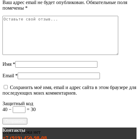
Ваш адрес email не будет опубликован.
Обязательные поля
помечены
*
Имя
*
Email
*
Сохранить моё имя, email и адрес сайта в этом браузере для
последующих моих комментариев.
Защитный код
40 −
= 30
Контакты
Отзывов пока нет
+7 (919) 450-98-08