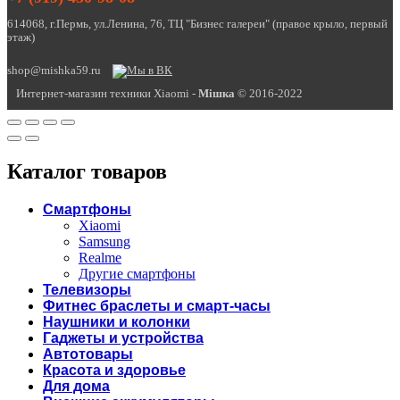
614068, г.Пермь, ул.Ленина, 76, ТЦ "Бизнес галереи" (правое крыло, первый
этаж)
shop@mishka59.ru
Интернет-магазин техники Xiaomi -
Miшка
© 2016-2022
Каталог товаров
Смартфоны
Xiaomi
Samsung
Realme
Другие смартфоны
Телевизоры
Фитнес браслеты и смарт-часы
Наушники и колонки
Гаджеты и устройства
Автотовары
Красота и здоровье
Для дома