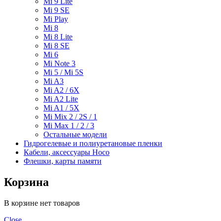
Mi 9 Lite
Mi 9 SE
Mi Play
Mi 8
Mi 8 Lite
Mi 8 SE
Mi 6
Mi Note 3
Mi 5 / Mi 5S
Mi A3
Mi A2 / 6X
Mi A2 Lite
Mi A1 / 5X
Mi Mix 2 / 2S / 1
Mi Max 1 / 2 / 3
Остальные модели
Гидрогелевые и полиуретановые пленки
Кабели, аксессуары Hoco
Флешки, карты памяти
Корзина
В корзине нет товаров
Close