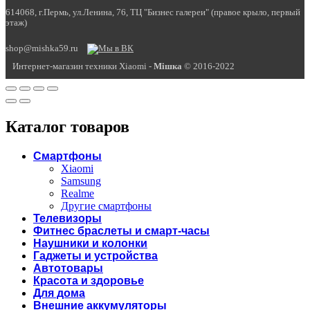
614068, г.Пермь, ул.Ленина, 76, ТЦ "Бизнес галереи" (правое крыло, первый
этаж)
shop@mishka59.ru
Интернет-магазин техники Xiaomi -
Miшка
© 2016-2022
Каталог товаров
Смартфоны
Xiaomi
Samsung
Realme
Другие смартфоны
Телевизоры
Фитнес браслеты и смарт-часы
Наушники и колонки
Гаджеты и устройства
Автотовары
Красота и здоровье
Для дома
Внешние аккумуляторы