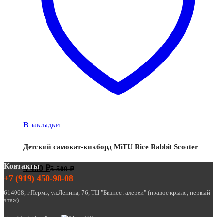
В закладки
Детский самокат-кикборд MiTU Rice Rabbit Scooter
Контакты
4 400
₽
5 500
₽
+7 (919) 450-98-08
614068, г.Пермь, ул.Ленина, 76, ТЦ "Бизнес галереи" (правое крыло, первый
этаж)