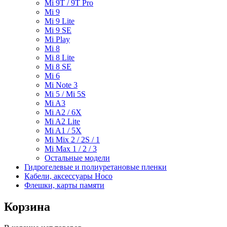
Mi 9T / 9T Pro
Mi 9
Mi 9 Lite
Mi 9 SE
Mi Play
Mi 8
Mi 8 Lite
Mi 8 SE
Mi 6
Mi Note 3
Mi 5 / Mi 5S
Mi A3
Mi A2 / 6X
Mi A2 Lite
Mi A1 / 5X
Mi Mix 2 / 2S / 1
Mi Max 1 / 2 / 3
Остальные модели
Гидрогелевые и полиуретановые пленки
Кабели, аксессуары Hoco
Флешки, карты памяти
Корзина