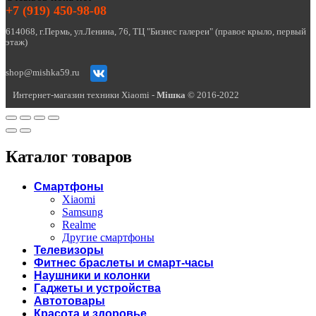
+7 (919) 450-98-08
614068, г.Пермь, ул.Ленина, 76, ТЦ "Бизнес галереи" (правое крыло, первый
этаж)
shop@mishka59.ru
Интернет-магазин техники Xiaomi -
Miшка
© 2016-2022
Каталог товаров
Смартфоны
Xiaomi
Samsung
Realme
Другие смартфоны
Телевизоры
Фитнес браслеты и смарт-часы
Наушники и колонки
Гаджеты и устройства
Автотовары
Красота и здоровье