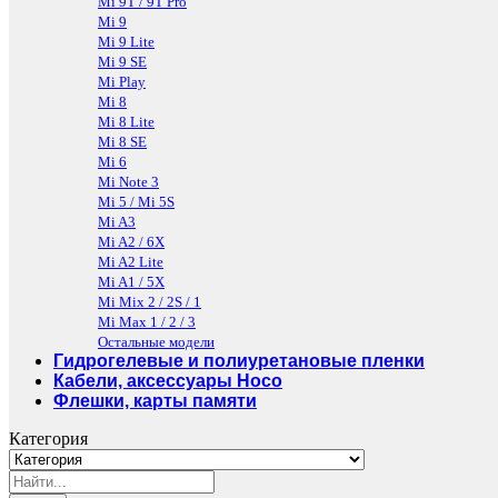
Mi 9T / 9T Pro
Mi 9
Mi 9 Lite
Mi 9 SE
Mi Play
Mi 8
Mi 8 Lite
Mi 8 SE
Mi 6
Mi Note 3
Mi 5 / Mi 5S
Mi A3
Mi A2 / 6X
Mi A2 Lite
Mi A1 / 5X
Mi Mix 2 / 2S / 1
Mi Max 1 / 2 / 3
Остальные модели
Гидрогелевые и полиуретановые пленки
Кабели, аксессуары Hoco
Флешки, карты памяти
Категория