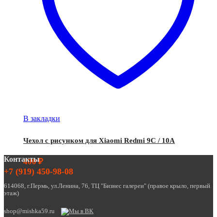
В закладки
Чехол с рисунком для Xiaomi Redmi 9C / 10A
Контакты
400
₽
+7 (919) 450-98-08
614068, г.Пермь, ул.Ленина, 76, ТЦ "Бизнес галереи" (правое крыло, первый
этаж)
shop@mishka59.ru