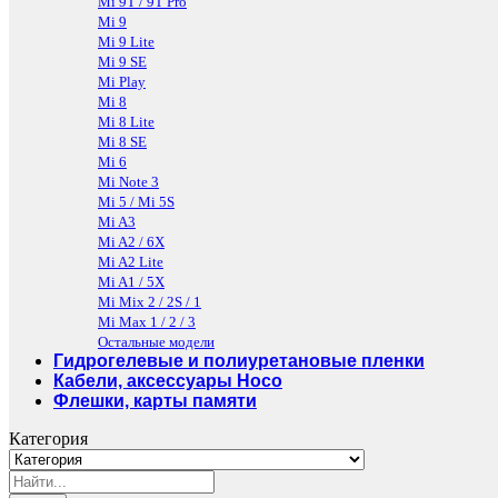
Mi 9T / 9T Pro
Mi 9
Mi 9 Lite
Mi 9 SE
Mi Play
Mi 8
Mi 8 Lite
Mi 8 SE
Mi 6
Mi Note 3
Mi 5 / Mi 5S
Mi A3
Mi A2 / 6X
Mi A2 Lite
Mi A1 / 5X
Mi Mix 2 / 2S / 1
Mi Max 1 / 2 / 3
Остальные модели
Гидрогелевые и полиуретановые пленки
Кабели, аксессуары Hoco
Флешки, карты памяти
Категория