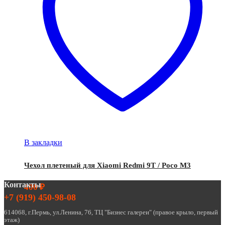
В закладки
Чехол плетеный для Xiaomi Redmi 9T / Poco M3
Контакты
400
₽
+7 (919) 450-98-08
614068, г.Пермь, ул.Ленина, 76, ТЦ "Бизнес галереи" (правое крыло, первый
этаж)