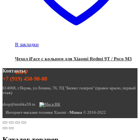
В закладки
Чехол iFace с кольцом для Xiaomi Redmi 9T / Poco M3
Контакты
400
₽
+7 (919) 450-98-08
614068, г.Пермь, ул.Ленина, 76, ТЦ "Бизнес галереи" (правое крыло, первый
этаж)
shop@mishka59.ru
Интернет-магазин техники Xiaomi -
Miшка
© 2016-2022
Каталог товаров