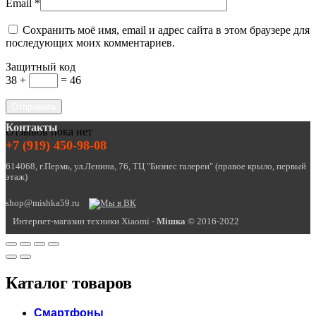
Email
*
Сохранить моё имя, email и адрес сайта в этом браузере для
последующих моих комментариев.
Защитный код
38 +
= 46
Контакты
Отзывов пока нет
+7 (919) 450-98-08
614068, г.Пермь, ул.Ленина, 76, ТЦ "Бизнес галереи" (правое крыло, первый
этаж)
shop@mishka59.ru
Интернет-магазин техники Xiaomi -
Miшка
© 2016-2022
Каталог товаров
Смартфоны