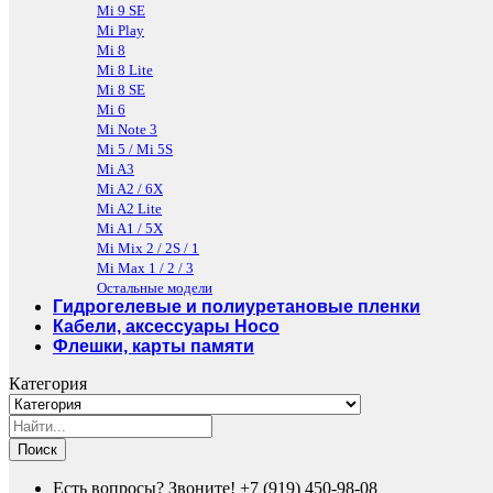
Mi 9 SE
Mi Play
Mi 8
Mi 8 Lite
Mi 8 SE
Mi 6
Mi Note 3
Mi 5 / Mi 5S
Mi A3
Mi A2 / 6X
Mi A2 Lite
Mi A1 / 5X
Mi Mix 2 / 2S / 1
Mi Max 1 / 2 / 3
Остальные модели
Гидрогелевые и полиуретановые пленки
Кабели, аксессуары Hoco
Флешки, карты памяти
Категория
Поиск
Есть вопросы? Звоните!
+7 (919) 450-98-08