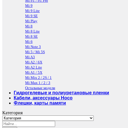
Mi 9T / 9T Pro
Mi 9
Mi 9 Lite
Mi 9 SE
Mi Play
Mi 8
Mi 8 Lite
Mi 8 SE
Mi 6
Mi Note 3
Mi 5 / Mi 5S
Mi A3
Mi A2 / 6X
Mi A2 Lite
Mi A1 / 5X
Mi Mix 2 / 2S / 1
Mi Max 1 / 2 / 3
Остальные модели
Гидрогелевые и полиуретановые пленки
Кабели, аксессуары Hoco
Флешки, карты памяти
Категория