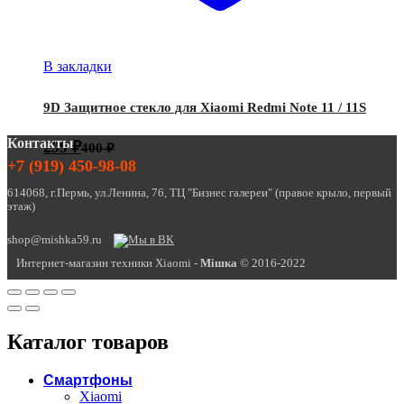
В закладки
9D Защитное стекло для Xiaomi Redmi Note 11 / 11S
Контакты
299
₽
400
₽
+7 (919) 450-98-08
614068, г.Пермь, ул.Ленина, 76, ТЦ "Бизнес галереи" (правое крыло, первый
этаж)
shop@mishka59.ru
Интернет-магазин техники Xiaomi -
Miшка
© 2016-2022
Каталог товаров
Смартфоны
Xiaomi