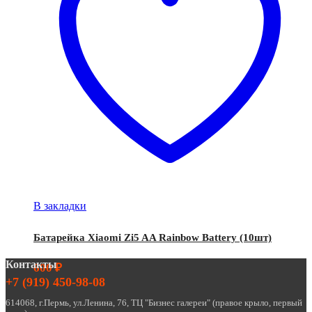
В закладки
Батарейка Xiaomi Zi5 AA Rainbow Battery (10шт)
Контакты
600
₽
+7 (919) 450-98-08
614068, г.Пермь, ул.Ленина, 76, ТЦ "Бизнес галереи" (правое крыло, первый