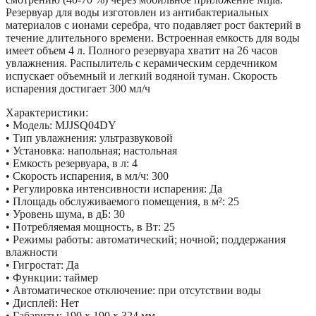
Резервуар для воды изготовлен из антибактериальных
материалов с ионами серебра, что подавляет рост бактерий в
течение длительного времени. Встроенная емкость для воды
имеет объем 4 л. Полного резервуара хватит на 26 часов
увлажнения. Распылитель с керамическим сердечником
испускает объемный и легкий водяной туман. Скорость
испарения достигает 300 мл/ч
Характеристики:
• Модель: MJJSQ04DY
• Тип увлажнения: ультразвуковой
• Установка: напольная; настольная
• Емкость резервуара, в л: 4
• Скорость испарения, в мл/ч: 300
• Регулировка интенсивности испарения: Да
• Площадь обслуживаемого помещения, в м²: 25
• Уровень шума, в дБ: 30
• Потребляемая мощность, в Вт: 25
• Режимы работы: автоматический; ночной; поддержания
влажности
• Гигростат: Да
• Функции: таймер
• Автоматическое отключение: при отсутствии воды
• Дисплей: Нет
• Габариты: 190 х 190 х 324 мм