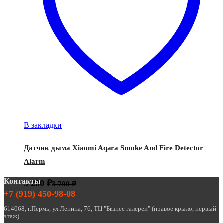
В закладки
Датчик дыма Xiaomi Aqara Smoke And Fire Detector
Alarm
Контакты
3 200
₽
3 700
₽
+7 (919) 450-98-08
614068, г.Пермь, ул.Ленина, 76, ТЦ "Бизнес галереи" (правое крыло, первый
этаж)