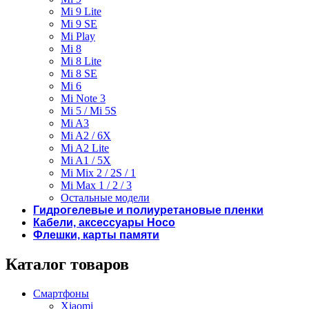
Mi 9 Lite
Mi 9 SE
Mi Play
Mi 8
Mi 8 Lite
Mi 8 SE
Mi 6
Mi Note 3
Mi 5 / Mi 5S
Mi A3
Mi A2 / 6X
Mi A2 Lite
Mi A1 / 5X
Mi Mix 2 / 2S / 1
Mi Max 1 / 2 / 3
Остальные модели
Гидрогелевые и полиуретановые пленки
Кабели, аксессуары Hoco
Флешки, карты памяти
Каталог товаров
Смартфоны
Xiaomi