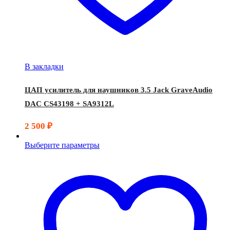
В закладки
ЦАП усилитель для наушников 3.5 Jack GraveAudio
DAC CS43198 + SA9312L
2 500
₽
Выберите параметры