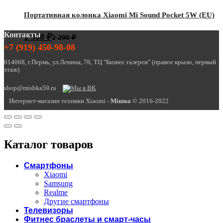
Портативная колонка Xiaomi Mi Sound Pocket 5W (EU)
Контакты
1 900
₽
2 200
₽
+7 (919) 450-98-08
614068, г.Пермь, ул.Ленина, 76, ТЦ "Бизнес галереи" (правое крыло, первый
этаж)
shop@mishka59.ru
Интернет-магазин техники Xiaomi -
Miшка
© 2016-2022
Каталог товаров
Смартфоны
Xiaomi
Samsung
Realme
Другие смартфоны
Телевизоры
Фитнес браслеты и смарт-часы