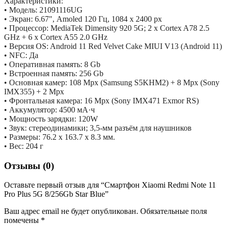
Характеристики:
• Модель: 21091116UG
• Экран: 6.67", Amoled 120 Гц, 1084 x 2400 px
• Процессор: MediaTek Dimensity 920 5G; 2 x Cortex A78 2.5
GHz + 6 x Cortex A55 2.0 GHz
• Версия OS: Android 11 Red Velvet Cake MIUI V13 (Android 11)
• NFC: Да
• Оперативная память: 8 Gb
• Встроенная память: 256 Gb
• Основная камер: 108 Mpx (Samsung S5KHM2) + 8 Mpx (Sony
IMX355) + 2 Mpx
• Фронтальная камера: 16 Mpx (Sony IMX471 Exmor RS)
• Аккумулятор: 4500 мА·ч
• Мощность зарядки: 120W
• Звук: стереодинамики; 3,5-мм разъём для наушников
• Размеры: 76.2 x 163.7 x 8.3 мм.
• Вес: 204 г
Отзывы (0)
Оставьте первый отзыв для “Смартфон Xiaomi Redmi Note 11
Pro Plus 5G 8/256Gb Star Blue”
Ваш адрес email не будет опубликован.
Обязательные поля
помечены
*