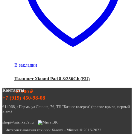
В закладки
Планшет Xiaomi Pad 8 8/256Gb (EU)
Контакты
35 900
₽
+7 (919) 450-98-08
614068, г.Пермь, ул.Ленина, 76, ТЦ "Бизнес галереи" (правое крыло, первый
этаж)
shop@mishka59.ru
Интернет-магазин техники Xiaomi -
Miшка
© 2016-2022