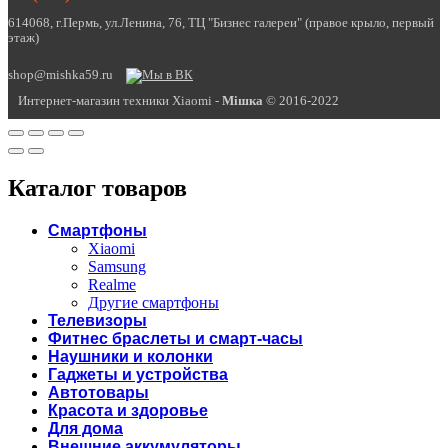
614068, г.Пермь, ул.Ленина, 76, ТЦ "Бизнес галереи" (правое крыло, первый
этаж)
shop@mishka59.ru
Интернет-магазин техники Xiaomi -
Miшка
© 2016-2022
Каталог товаров
Смартфоны
Xiaomi
Samsung
Realme
Другие смартфоны
Телевизоры
Фитнес браслеты и смарт-часы
Наушники и колонки
Гаджеты и устройства
Автотовары
Красота и здоровье
Для дома
Внешние аккумуляторы