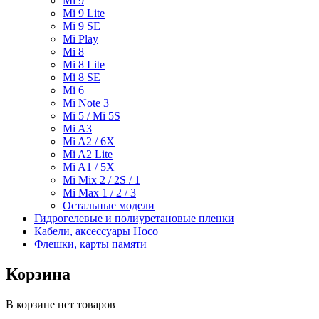
Mi 9
Mi 9 Lite
Mi 9 SE
Mi Play
Mi 8
Mi 8 Lite
Mi 8 SE
Mi 6
Mi Note 3
Mi 5 / Mi 5S
Mi A3
Mi A2 / 6X
Mi A2 Lite
Mi A1 / 5X
Mi Mix 2 / 2S / 1
Mi Max 1 / 2 / 3
Остальные модели
Гидрогелевые и полиуретановые пленки
Кабели, аксессуары Hoco
Флешки, карты памяти
Корзина
В корзине нет товаров