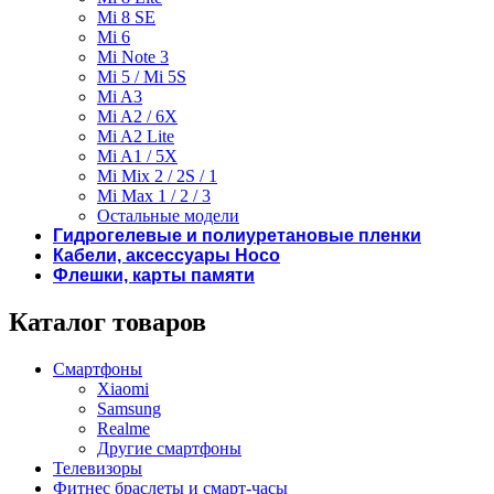
Mi 8 SE
Mi 6
Mi Note 3
Mi 5 / Mi 5S
Mi A3
Mi A2 / 6X
Mi A2 Lite
Mi A1 / 5X
Mi Mix 2 / 2S / 1
Mi Max 1 / 2 / 3
Остальные модели
Гидрогелевые и полиуретановые пленки
Кабели, аксессуары Hoco
Флешки, карты памяти
Каталог товаров
Смартфоны
Xiaomi
Samsung
Realme
Другие смартфоны
Телевизоры
Фитнес браслеты и смарт-часы