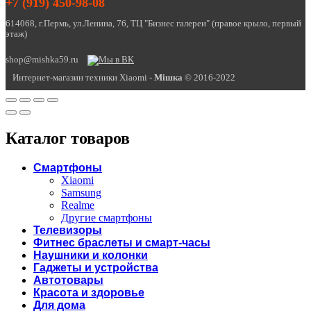
+7 (919) 450-98-08
614068, г.Пермь, ул.Ленина, 76, ТЦ "Бизнес галереи" (правое крыло, первый
этаж)
shop@mishka59.ru
Интернет-магазин техники Xiaomi -
Miшка
© 2016-2022
Каталог товаров
Смартфоны
Xiaomi
Samsung
Realme
Другие смартфоны
Телевизоры
Фитнес браслеты и смарт-часы
Наушники и колонки
Гаджеты и устройства
Автотовары
Красота и здоровье
Для дома