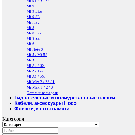
Mi 9T / 9T Pro
Mi 9
Mi 9 Lite
Mi 9 SE
Mi Play
Mi 8
Mi 8 Lite
Mi 8 SE
Mi 6
Mi Note 3
Mi 5 / Mi 5S
Mi A3
Mi A2 / 6X
Mi A2 Lite
Mi A1 / 5X
Mi Mix 2 / 2S / 1
Mi Max 1 / 2 / 3
Остальные модели
Гидрогелевые и полиуретановые пленки
Кабели, аксессуары Hoco
Флешки, карты памяти
Категория