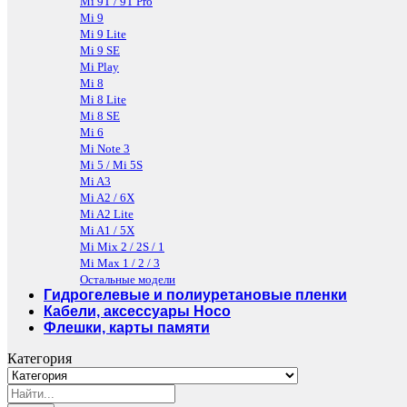
Mi 9T / 9T Pro
Mi 9
Mi 9 Lite
Mi 9 SE
Mi Play
Mi 8
Mi 8 Lite
Mi 8 SE
Mi 6
Mi Note 3
Mi 5 / Mi 5S
Mi A3
Mi A2 / 6X
Mi A2 Lite
Mi A1 / 5X
Mi Mix 2 / 2S / 1
Mi Max 1 / 2 / 3
Остальные модели
Гидрогелевые и полиуретановые пленки
Кабели, аксессуары Hoco
Флешки, карты памяти
Категория