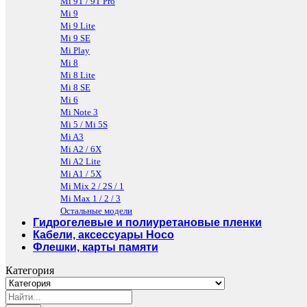
Mi 9T / 9T Pro
Mi 9
Mi 9 Lite
Mi 9 SE
Mi Play
Mi 8
Mi 8 Lite
Mi 8 SE
Mi 6
Mi Note 3
Mi 5 / Mi 5S
Mi A3
Mi A2 / 6X
Mi A2 Lite
Mi A1 / 5X
Mi Mix 2 / 2S / 1
Mi Max 1 / 2 / 3
Остальные модели
Гидрогелевые и полиуретановые пленки
Кабели, аксессуары Hoco
Флешки, карты памяти
Категория