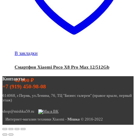
В закладки
Смартфон Xiaomi Poco X8 Pro Max 12/512Gb
Контакты
42 000
₽
+7 (919) 450-98-08
614068, г.Пермь, ул.Ленина, 76, ТЦ "Бизнес галереи" (правое крыло, первый
этаж)
shop@mishka59.ru
Интернет-магазин техники Xiaomi -
Miшка
© 2016-2022