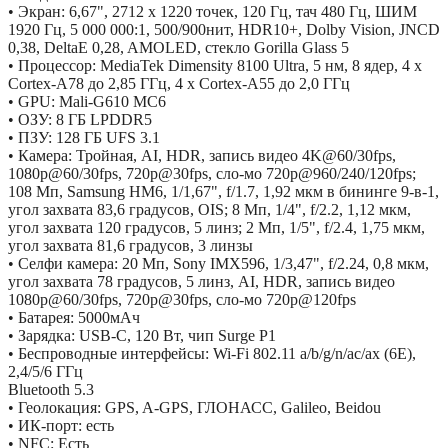
• Экран: 6,67", 2712 х 1220 точек, 120 Гц, тач 480 Гц, ШИМ
1920 Гц, 5 000 000:1, 500/900нит, HDR10+, Dolby Vision, JNCD
0,38, DeltaE 0,28, AMOLED, стекло Gorilla Glass 5
• Процессор: MediaTek Dimensity 8100 Ultra, 5 нм, 8 ядер, 4 x
Cortex-A78 до 2,85 ГГц, 4 x Cortex-A55 до 2,0 ГГц
• GPU: Mali-G610 MC6
• ОЗУ: 8 ГБ LPDDR5
• ПЗУ: 128 ГБ UFS 3.1
• Камера: Тройная, AI, HDR, запись видео 4K@60/30fps,
1080р@60/30fps, 720p@30fps, сло-мо 720p@960/240/120fps;
108 Мп, Samsung HM6, 1/1,67", f/1.7, 1,92 мкм в бининге 9-в-1,
угол захвата 83,6 градусов, OIS; 8 Мп, 1/4", f/2.2, 1,12 мкм,
угол захвата 120 градусов, 5 линз; 2 Мп, 1/5", f/2.4, 1,75 мкм,
угол захвата 81,6 градусов, 3 линзы
• Селфи камера: 20 Мп, Sony IMX596, 1/3,47", f/2.24, 0,8 мкм,
угол захвата 78 градусов, 5 линз, AI, HDR, запись видео
1080р@60/30fps, 720p@30fps, сло-мо 720p@120fps
• Батарея: 5000мАч
• Зарядка: USB-C, 120 Вт, чип Surge P1
• Беспроводные интерфейсы: Wi-Fi 802.11 a/b/g/n/ac/ax (6Е),
2,4/5/6 ГГц
Bluetooth 5.3
• Геолокация: GPS, A-GPS, ГЛОНАСС, Galileo, Beidou
• ИК-порт: есть
• NFC: Есть