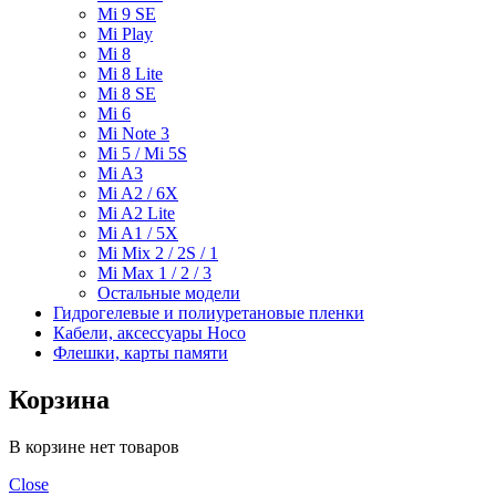
Mi 9 SE
Mi Play
Mi 8
Mi 8 Lite
Mi 8 SE
Mi 6
Mi Note 3
Mi 5 / Mi 5S
Mi A3
Mi A2 / 6X
Mi A2 Lite
Mi A1 / 5X
Mi Mix 2 / 2S / 1
Mi Max 1 / 2 / 3
Остальные модели
Гидрогелевые и полиуретановые пленки
Кабели, аксессуары Hoco
Флешки, карты памяти
Корзина
В корзине нет товаров
Close