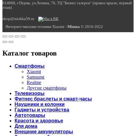
614068, г.Пермь, ул.Ленина, 76, ТЦ "Бизнес галереи" (правое крыло, первый
этаж)
shop@mishka59.ru
Интернет-магазин техники Xiaomi -
Miшка
© 2016-2022
Каталог товаров
Смартфоны
Xiaomi
Samsung
Realme
Другие смартфоны
Телевизоры
Фитнес браслеты и смарт-часы
Наушники и колонки
Гаджеты и устройства
Автотовары
Красота и здоровье
Для дома
Внешние аккумуляторы