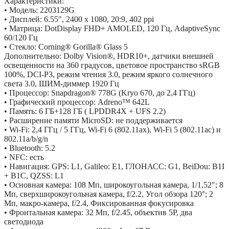
Характеристики:
• Модель: 2203129G
• Дисплей: 6.55", 2400 x 1080, 20:9, 402 ppi
• Матрица: DotDisplay FHD+ AMOLED, 120 Гц, AdaptiveSync
60/120 Гц
• Стекло: Corning® Gorilla® Glass 5
Дополнительно: Dolby Vision®, HDR10+, датчики внешней
освещенности на 360 градусов, цветовое пространство sRGB
100%, DCI-P3, режим чтения 3.0, режим яркого солнечного
света 3.0, ШИМ-диммер 1920 Гц
• Процессор: Snapdragon® 778G (Kryo 670, до 2,4 ГГц)
• Графический процессор: Adreno™ 642L
• Память: 6 ГБ+128 ГБ ( LPDDR4X + UFS 2.2)
• Расширение памяти MicroSD: не поддерживается
• Wi-Fi: 2,4 ГГц / 5 ГГц, Wi-Fi 6 (802.11ax), Wi-Fi 5 (802.11ac) и
802.11a/b/g/n
• Bluetooth: 5.2
• NFC: есть
• Навигация: GPS: L1, Galileo: E1, ГЛОНАСС: G1, BeiDou: B1I
+ B1C, QZSS: L1
• Основная камера: 108 Мп, широкоугольная камера, 1/1,52"; 8
Мп, сверхширокоугольная камера, f/2.2, Угол обзора 120°; 2
Мп, макро-камера, f/2.4, Фиксированная фокусировка
• Фронтальная камера: 32 Мп, f/2.45, объектив 5P, два
светодиода