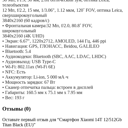
телеобъектив
12 Мп, f/2.2, 15 мм, 1/3.06", 1.12 мкм, 120˚ FOV, оптика Leica,
сверхширокоугольный
3840x2160 (60 кадров/с)
• Фронтальная камера:32 Мп, f/2.0, 80.8˚ FOV,
широкоугольный
3840x2160 (4K UHD)
• Экран: 6.67", 1220x2712, AMOLED, 144 Гц, 446 ppi
• Навигация: GPS, ГЛОНАСС, Beidou, GALILEO
• Bluetooth: 5.4
• Аудиокодеки: Bluetooth (SBC, AAC, LDAC, LHDC)
• Аудиовыход: USB Type-C
• Wi-Fi: 802.11ax (Wi-Fi 6E)
• NFC: Есть
• Аккумулятор: Li-ion, 5 000 мА·ч
• Мощность зарядки: 67 Вт
• Сканер отпечатка пальца: встроен в дисплей
• Габариты: 160.5 мм х 75.1 мм х 7.95 мм
• Вес: 193 г
Отзывы (0)
Оставьте первый отзыв для “Смартфон Xiaomi 14T 12/512Gb
Titan Black (EU)”