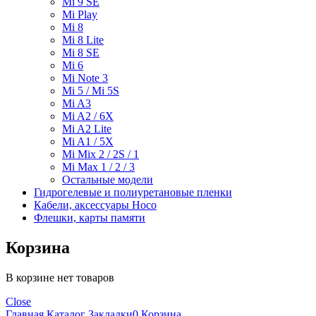
Mi 9 SE
Mi Play
Mi 8
Mi 8 Lite
Mi 8 SE
Mi 6
Mi Note 3
Mi 5 / Mi 5S
Mi A3
Mi A2 / 6X
Mi A2 Lite
Mi A1 / 5X
Mi Mix 2 / 2S / 1
Mi Max 1 / 2 / 3
Остальные модели
Гидрогелевые и полиуретановые пленки
Кабели, аксессуары Hoco
Флешки, карты памяти
Корзина
В корзине нет товаров
Close
Главная
Каталог
Закладки
0
Корзина