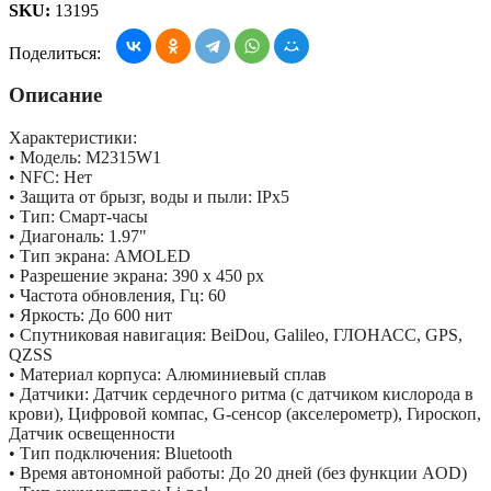
SKU:
13195
Поделиться:
Описание
Характеристики:
• Модель: M2315W1
• NFC: Нет
• Защита от брызг, воды и пыли: IPx5
• Тип: Смарт-часы
• Диагональ: 1.97"
• Тип экрана: AMOLED
• Разрешение экрана: 390 х 450 px
• Частота обновления, Гц: 60
• Яркость: До 600 нит
• Спутниковая навигация: BeiDou, Galileo, ГЛОНАСС, GPS,
QZSS
• Материал корпуса: Алюминиевый сплав
• Датчики: Датчик сердечного ритма (с датчиком кислорода в
крови), Цифровой компас, G-сенсор (акселерометр), Гироскоп,
Датчик освещенности
• Тип подключения: Bluetooth
• Время автономной работы: До 20 дней (без функции AOD)