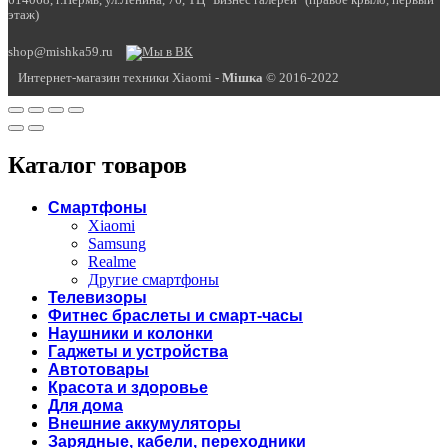
614068, г.Пермь, ул.Ленина, 76, ТЦ "Бизнес галереи" (правое крыло, первый
этаж)
shop@mishka59.ru
Интернет-магазин техники Xiaomi -
Miшка
© 2016-2022
Каталог товаров
Смартфоны
Xiaomi
Samsung
Realme
Другие смартфоны
Телевизоры
Фитнес браслеты и смарт-часы
Наушники и колонки
Гаджеты и устройства
Автотовары
Красота и здоровье
Для дома
Внешние аккумуляторы
Зарядные, кабели, переходники