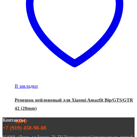
В закладки
Ремешок нейлоновый для Xiaomi Amazfit Bip/GTS/GTR
42 (20mm)
Контакты
500
₽
+7 (919) 450-98-08