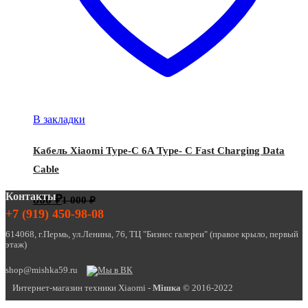
В закладки
Кабель Xiaomi Type-C 6A Type- C Fast Charging Data
Cable
Контакты
800
₽
1 000
₽
+7 (919) 450-98-08
614068, г.Пермь, ул.Ленина, 76, ТЦ "Бизнес галереи" (правое крыло, первый
этаж)
shop@mishka59.ru
Интернет-магазин техники Xiaomi -
Miшка
© 2016-2022