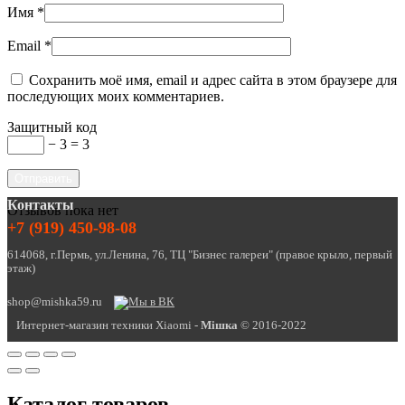
Имя
*
Email
*
Сохранить моё имя, email и адрес сайта в этом браузере для
последующих моих комментариев.
Защитный код
− 3 = 3
Контакты
Отзывов пока нет
+7 (919) 450-98-08
614068, г.Пермь, ул.Ленина, 76, ТЦ "Бизнес галереи" (правое крыло, первый
этаж)
shop@mishka59.ru
Интернет-магазин техники Xiaomi -
Miшка
© 2016-2022
Каталог товаров