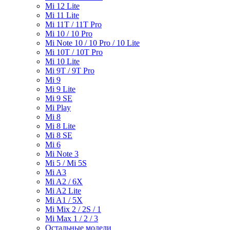
Mi 12 Lite
Mi 11 Lite
Mi 11T / 11T Pro
Mi 10 / 10 Pro
Mi Note 10 / 10 Pro / 10 Lite
Mi 10T / 10T Pro
Mi 10 Lite
Mi 9T / 9T Pro
Mi 9
Mi 9 Lite
Mi 9 SE
Mi Play
Mi 8
Mi 8 Lite
Mi 8 SE
Mi 6
Mi Note 3
Mi 5 / Mi 5S
Mi A3
Mi A2 / 6X
Mi A2 Lite
Mi A1 / 5X
Mi Mix 2 / 2S / 1
Mi Max 1 / 2 / 3
Остальные модели