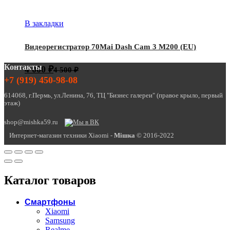
В закладки
Видеорегистратор 70Mai Dash Cam 3 M200 (EU)
Контакты
4 000
₽
4 500
₽
+7 (919) 450-98-08
614068, г.Пермь, ул.Ленина, 76, ТЦ "Бизнес галереи" (правое крыло, первый
этаж)
shop@mishka59.ru
Интернет-магазин техники Xiaomi -
Miшка
© 2016-2022
Каталог товаров
Смартфоны
Xiaomi
Samsung
Realme