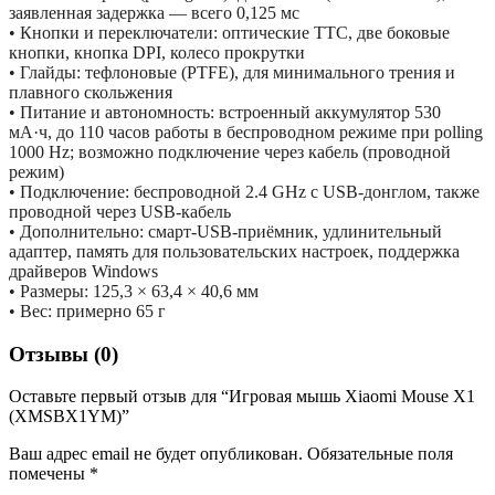
заявленная задержка — всего 0,125 мс
• Кнопки и переключатели: оптические TTC, две боковые
кнопки, кнопка DPI, колесо прокрутки
• Глайды: тефлоновые (PTFE), для минимального трения и
плавного скольжения
• Питание и автономность: встроенный аккумулятор 530
мА·ч, до 110 часов работы в беспроводном режиме при polling
1000 Hz; возможно подключение через кабель (проводной
режим)
• Подключение: беспроводной 2.4 GHz с USB-донглом, также
проводной через USB-кабель
• Дополнительно: смарт-USB-приёмник, удлинительный
адаптер, память для пользовательских настроек, поддержка
драйверов Windows
• Размеры: 125,3 × 63,4 × 40,6 мм
• Вес: примерно 65 г
Отзывы (0)
Оставьте первый отзыв для “Игровая мышь Xiaomi Mouse X1
(XMSBX1YM)”
Ваш адрес email не будет опубликован.
Обязательные поля
помечены
*