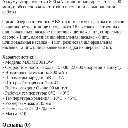
Аккумулятор емкостью 800 мАч полностью заряжается за 90
минут, обеспечивая достаточно времени для выполнения
работы.
Органайзер из прочного ABS-пластика имеет автоматическое
выдвижное хранилище и содержит 16 высококачественных
шлифовальных насадок: шерстяная щетка - 1 шт., спиральное
сверло - 1 шт., алмазная шлифовальная насадка - 6 шт.,
шлифовальная насадка - 4 шт., резиновая шлифовальная
насадка - 2 шт., шлифовальная насадка из шерсти - 2 шт.
Характеристики:
• Модель: MJDMB001QW
• Скорость холостого хода: 15 000–22 000 оборотов в минуту
• Номинальная емкость: 800 мАч
• Параметры зарядки: 5В == 1А
• Интерфейс зарядки: Тип-C
• Время зарядки: Около 90 минут
• Рабочая температура: 0°C ~ 40°C
• Температура хранения: -10°C ~ 45°C
• Размер зажима: 2,35 мм
• Размеры: 184×20×20,6 мм
• Масса: 310 г
Отзывы (0)