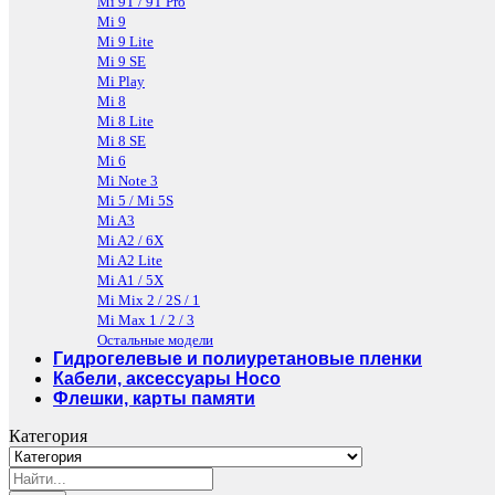
Mi 9T / 9T Pro
Mi 9
Mi 9 Lite
Mi 9 SE
Mi Play
Mi 8
Mi 8 Lite
Mi 8 SE
Mi 6
Mi Note 3
Mi 5 / Mi 5S
Mi A3
Mi A2 / 6X
Mi A2 Lite
Mi A1 / 5X
Mi Mix 2 / 2S / 1
Mi Max 1 / 2 / 3
Остальные модели
Гидрогелевые и полиуретановые пленки
Кабели, аксессуары Hoco
Флешки, карты памяти
Категория