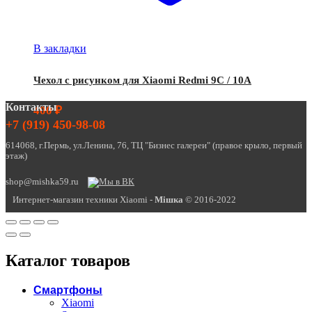
В закладки
Чехол с рисунком для Xiaomi Redmi 9C / 10A
Контакты
400
₽
+7 (919) 450-98-08
614068, г.Пермь, ул.Ленина, 76, ТЦ "Бизнес галереи" (правое крыло, первый
этаж)
shop@mishka59.ru
Интернет-магазин техники Xiaomi -
Miшка
© 2016-2022
Каталог товаров
Смартфоны
Xiaomi