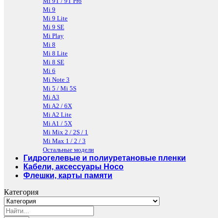
Mi 9T / 9T Pro
Mi 9
Mi 9 Lite
Mi 9 SE
Mi Play
Mi 8
Mi 8 Lite
Mi 8 SE
Mi 6
Mi Note 3
Mi 5 / Mi 5S
Mi A3
Mi A2 / 6X
Mi A2 Lite
Mi A1 / 5X
Mi Mix 2 / 2S / 1
Mi Max 1 / 2 / 3
Остальные модели
Гидрогелевые и полиуретановые пленки
Кабели, аксессуары Hoco
Флешки, карты памяти
Категория