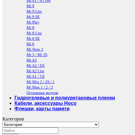
Mi 9T / 9T Pro
Mi 9
Mi 9 Lite
Mi 9 SE
Mi Play
Mi 8
Mi 8 Lite
Mi 8 SE
Mi 6
Mi Note 3
Mi 5 / Mi 5S
Mi A3
Mi A2 / 6X
Mi A2 Lite
Mi A1 / 5X
Mi Mix 2 / 2S / 1
Mi Max 1 / 2 / 3
Остальные модели
Гидрогелевые и полиуретановые пленки
Кабели, аксессуары Hoco
Флешки, карты памяти
Категория