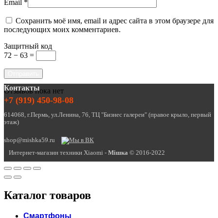
Email
*
Сохранить моё имя, email и адрес сайта в этом браузере для
последующих моих комментариев.
Защитный код
72 − 63 =
Контакты
Отзывов пока нет
+7 (919) 450-98-08
614068, г.Пермь, ул.Ленина, 76, ТЦ "Бизнес галереи" (правое крыло, первый
этаж)
shop@mishka59.ru
Интернет-магазин техники Xiaomi -
Miшка
© 2016-2022
Каталог товаров
Смартфоны