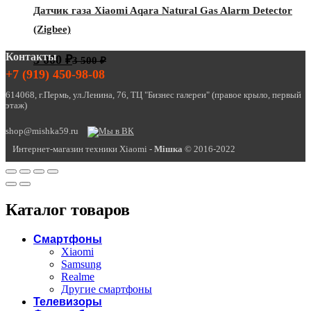
Датчик газа Xiaomi Aqara Natural Gas Alarm Detector
(Zigbee)
Контакты
3 000
₽
3 500
₽
+7 (919) 450-98-08
614068, г.Пермь, ул.Ленина, 76, ТЦ "Бизнес галереи" (правое крыло, первый
этаж)
shop@mishka59.ru
Интернет-магазин техники Xiaomi -
Miшка
© 2016-2022
Каталог товаров
Смартфоны
Xiaomi
Samsung
Realme
Другие смартфоны
Телевизоры