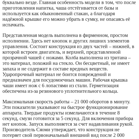
буквально везде. Главная особенность модели в том, что после
приготовления напитка, чаша отстёгивается от базы и
используется как обыкновенный стакан, а благодаря
надёжной крышке его можно убрать в сумку, не опасаясь её
испачкать.
Представленная модель выполнена в фирменном, простом
исполнении. Здесь нет кнопок и других лишних элементов
управления. Состоит конструкция из двух частей – нижней, в
которой встроен двигатель, и верхней, представленной
прозрачной чашей с ножами. Колба выполнена из тритана –
это материал, похожий на стекло. Он бесцветный, не имеет
запаха и не содержит в составе вредных веществ.
Ударопрочный материал не боится повреждений и
предназначен для посудомоечных машин. Рабочая крышка
чаши имеет нож с 6 лопастями из стали. Герметизация
обеспечена из-за резинового уплотнительного кольца.
Максимальная скорость работы – 21 000 оборотов в минуту.
Эти показатели указывают на быстрое функционирование
аппарата. Твердые продукты измельчаются в течение 8
секунд, смузи готовится за 5 секунд. Для включения прибора
нет кнопок. Запуск выполняется за счет надавливания рукой.
Производитель Сяоми утверждает, что конструкция не
потеряет свой первоначальный внешний вид после 2 000