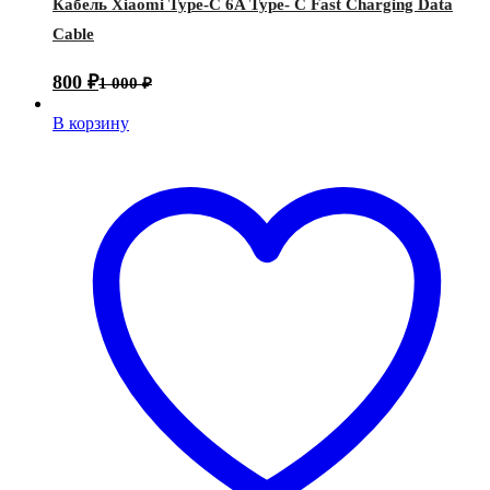
Кабель Xiaomi Type-C 6A Type- C Fast Charging Data
Cable
800
₽
1 000
₽
В корзину