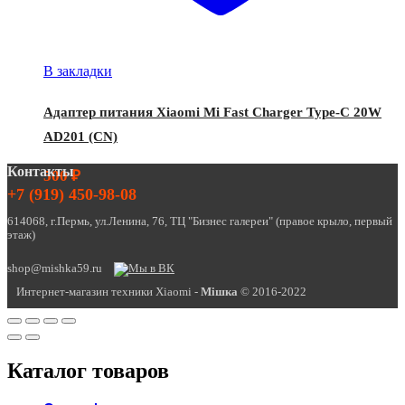
В закладки
Адаптер питания Xiaomi Mi Fast Charger Type-C 20W
AD201 (CN)
Контакты
500
₽
+7 (919) 450-98-08
614068, г.Пермь, ул.Ленина, 76, ТЦ "Бизнес галереи" (правое крыло, первый
этаж)
shop@mishka59.ru
Интернет-магазин техники Xiaomi -
Miшка
© 2016-2022
Каталог товаров