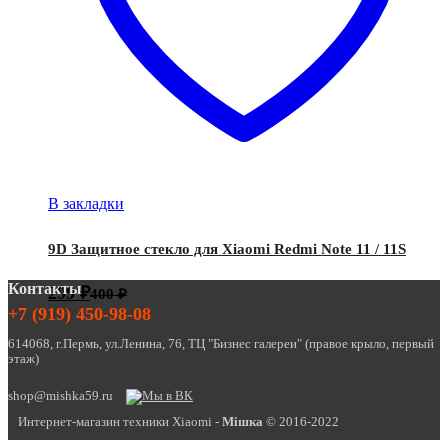
В закладки
9D Защитное стекло для Xiaomi Redmi Note 11 / 11S
Контакты
299
₽
400
₽
+7 (919) 450-98-08
614068, г.Пермь, ул.Ленина, 76, ТЦ "Бизнес галереи" (правое крыло, первый
этаж)
shop@mishka59.ru
Интернет-магазин техники Xiaomi -
Miшка
© 2016-2022