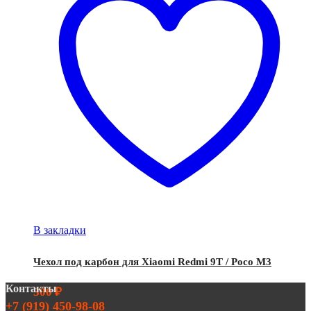
В закладки
Чехол под карбон для Xiaomi Redmi 9T / Poco M3
Контакты
300
₽
+7 (919) 450-98-08