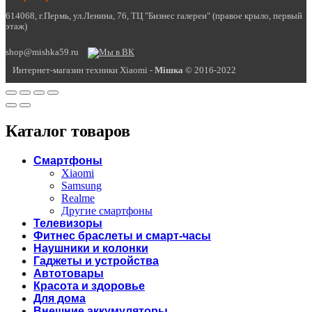
614068, г.Пермь, ул.Ленина, 76, ТЦ "Бизнес галереи" (правое крыло, первый
этаж)
shop@mishka59.ru
Интернет-магазин техники Xiaomi -
Miшка
© 2016-2022
Каталог товаров
Смартфоны
Xiaomi
Samsung
Realme
Другие смартфоны
Телевизоры
Фитнес браслеты и смарт-часы
Наушники и колонки
Гаджеты и устройства
Автотовары
Красота и здоровье
Для дома
Внешние аккумуляторы