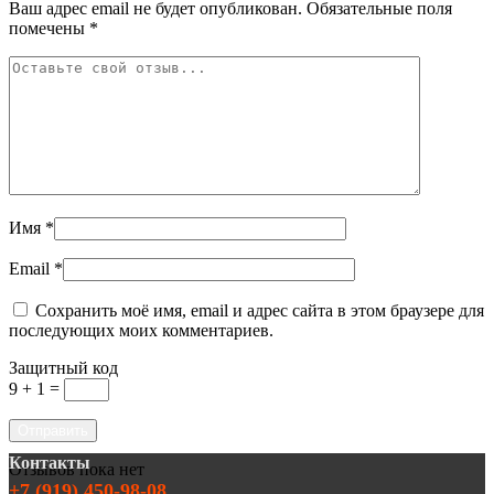
Ваш адрес email не будет опубликован.
Обязательные поля
помечены
*
Имя
*
Email
*
Сохранить моё имя, email и адрес сайта в этом браузере для
последующих моих комментариев.
Защитный код
9 + 1 =
Контакты
Отзывов пока нет
+7 (919) 450-98-08