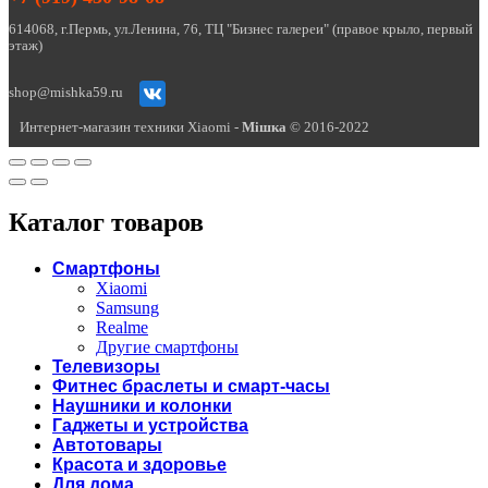
614068, г.Пермь, ул.Ленина, 76, ТЦ "Бизнес галереи" (правое крыло, первый
этаж)
shop@mishka59.ru
Интернет-магазин техники Xiaomi -
Miшка
© 2016-2022
Каталог товаров
Смартфоны
Xiaomi
Samsung
Realme
Другие смартфоны
Телевизоры
Фитнес браслеты и смарт-часы
Наушники и колонки
Гаджеты и устройства
Автотовары
Красота и здоровье
Для дома