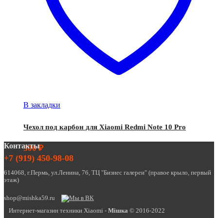
В закладки
Чехол под карбон для Xiaomi Redmi Note 10 Pro
Контакты
300
₽
+7 (919) 450-98-08
614068, г.Пермь, ул.Ленина, 76, ТЦ "Бизнес галереи" (правое крыло, первый
этаж)
shop@mishka59.ru
Интернет-магазин техники Xiaomi -
Miшка
© 2016-2022