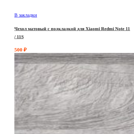
В закладки
Чехол матовый с подкладкой для Xiaomi Redmi Note 11
/ 11S
500
₽