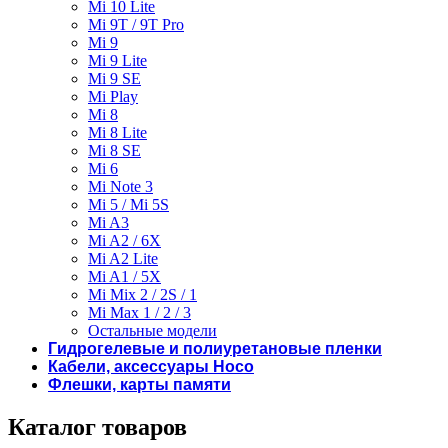
Mi 10 Lite
Mi 9T / 9T Pro
Mi 9
Mi 9 Lite
Mi 9 SE
Mi Play
Mi 8
Mi 8 Lite
Mi 8 SE
Mi 6
Mi Note 3
Mi 5 / Mi 5S
Mi A3
Mi A2 / 6X
Mi A2 Lite
Mi A1 / 5X
Mi Mix 2 / 2S / 1
Mi Max 1 / 2 / 3
Остальные модели
Гидрогелевые и полиуретановые пленки
Кабели, аксессуары Hoco
Флешки, карты памяти
Каталог товаров