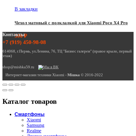
В закладки
Чехол матовый с подкладкой для Xiaomi Poco X4 Pro
Контакты
500
₽
+7 (919) 450-98-08
614068, г.Пермь, ул.Ленина, 76, ТЦ "Бизнес галереи" (правое крыло, первый
этаж)
shop@mishka59.ru
Интернет-магазин техники Xiaomi -
Miшка
© 2016-2022
Каталог товаров
Смартфоны
Xiaomi
Samsung
Realme