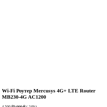
Wi-Fi Роутер Mercusys 4G+ LTE Router
MB230-4G AC1200
4 500
₽
5 900
₽
(-24%)