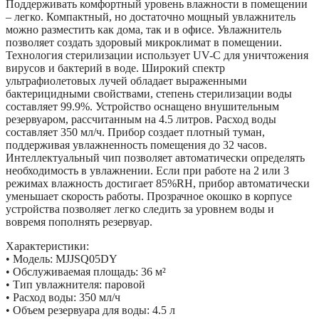
Поддерживать комфортный уровень влажности в помещении
– легко. Компактный, но достаточно мощный увлажнитель
можно разместить как дома, так и в офисе. Увлажнитель
позволяет создать здоровый микроклимат в помещении.
Технология стерилизации использует UV-C для уничтожения
вирусов и бактерий в воде. Широкий спектр
ультрафиолетовых лучей обладает выраженными
бактерицидными свойствами, степень стерилизации воды
составляет 99.9%. Устройство оснащено внушительным
резервуаром, рассчитанным на 4.5 литров. Расход воды
составляет 350 мл/ч. Прибор создает плотный туман,
поддерживая увлажненность помещения до 32 часов.
Интеллектуальный чип позволяет автоматически определять
необходимость в увлажнении. Если при работе на 2 или 3
режимах влажность достигает 85%RH, прибор автоматически
уменьшает скорость работы. Прозрачное окошко в корпусе
устройства позволяет легко следить за уровнем воды и
вовремя пополнять резервуар.
Характеристики:
• Модель: MJJSQ05DY
• Обслуживаемая площадь: 36 м²
• Тип увлажнителя: паровой
• Расход воды: 350 мл/ч
• Объем резервуара для воды: 4.5 л