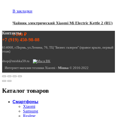
В закладки
Чайник электрический Xiaomi Mi Electric Kettle 2 (RU)
Контакты
3 200
₽
+7 (919) 450-98-08
614068, г.Пермь, ул.Ленина, 76, ТЦ "Бизнес галереи" (правое крыло, первый
этаж)
shop@mishka59.ru
Интернет-магазин техники Xiaomi -
Miшка
© 2016-2022
Каталог товаров
Смартфоны
Xiaomi
Samsung
Realme